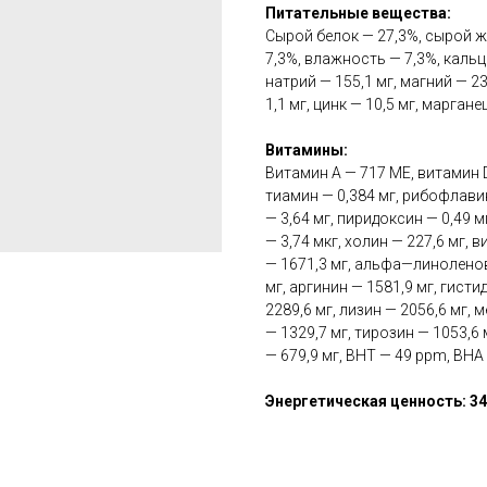
Питательные вещества:
Сырой белок — 27,3%, сырой ж
7,3%, влажность — 7,3%, кальц
натрий — 155,1 мг, магний — 23
1,1 мг, цинк — 10,5 мг, марганец
Витамины:
Витамин А — 717 МЕ, витамин D
тиамин — 0,384 мг, рибофлавин
— 3,64 мг, пиридоксин — 0,49 
— 3,74 мкг, холин — 227,6 мг, 
— 1671,3 мг, альфа—линоленов
мг, аргинин — 1581,9 мг, гисти
2289,6 мг, лизин — 2056,6 мг, 
— 1329,7 мг, тирозин — 1053,6 
— 679,9 мг, BHT — 49 ppm, BHA
Энергетическая ценность: 34