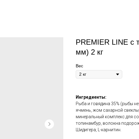
PREMIER LINE с т
мм) 2 кг
Вес
Ингредиенты:
Рыба и говядина 35% (рыбы не 
ячмень, жом сахарной свеклы
минеральный комплекс для соб
топинамбур, волокна подорож
Шидигера, L-карнитин.