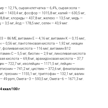
ир — 12,1%, сырая клетчатка — 6,4%, сырая зола —
ий — 1433,4 мг, фосфор — 1015,8 мг, калий — 630,5 мг,
8,8 мг, хлориды — 437,8 мг, железо — 13,5 мг, медь —
 — 3,5 мг, йод — 178,5 мкг, селен — 43,9 мкг.
3 — 86 МЕ, витамин E — 4,16 мг, витамин K — 0,15 мкг,
 — 0,56 мг, пантотеновая кислота — 1,92 мг, ниацин
мг, фолиевая кислота — 116 мкг, витамин В12
витамин C — 5,5 мг, биотин — 2,9 мг, линолевая кислота
ая кислота — 69,8 мг, арахидоновая кислота — 37,7
дин — 722,7 мг, изолейцин — 1171,5 мг, лейцин —
метионин — 741,2 мг, цистеин — 372,6 мг, фенилаланин
мг, треонин — 1155,1 мг, триптофан — 132,1 мг, валин
 — 49 ppm, Омега—3 — 593,5 мг, Омега—6 — 1671,3 мг.
4 ккал/100 г