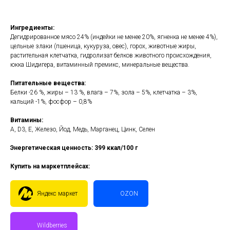
Ингредиенты:
Дегидрированное мясо 24% (индейки не менее 20%, ягненка не менее 4%),
цельные злаки (пшеница, кукуруза, овес), горох, животные жиры,
растительная клетчатка, гидролизат белков животного происхождения,
юкка Шидигера, витаминный премикс, минеральные вещества.
Питательные вещества:
Белки -26 %, жиры – 13 %, влага – 7%, зола – 5%, клетчатка – 3%,
кальций -1%, фосфор – 0,8%
Витамины:
А, D3, Е, Железо, Йод, Медь, Марганец, Цинк, Селен
Энергетическая ценность: 399 ккал/100 г
Купить на маркетплейсах:
Яндекс маркет
OZON
Wildberries