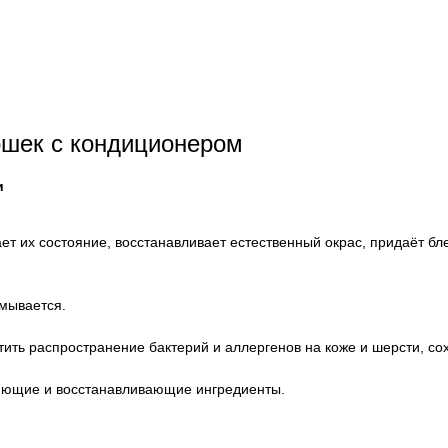
ошек с кондиционером
и
т их состояние, восстанавливает естественный окрас, придаёт блес
мывается.
ить распространение бактерий и аллергенов на коже и шерсти, со
няющие и восстанавливающие ингредиенты.